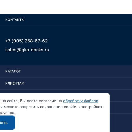
КОНТАКТЫ
+7 (905) 258-67-62
sales@gka-docks.ru
КАТАЛОГ
КЛИЕНТАМ
GKA-DOCKS
 на сайте, Вы даете согласие на
обработку файлов
ы можете запретить сохранение cookie в настройках
СВЯЗАТЬСЯ
раузера.
ять
Политика конфиденциальности