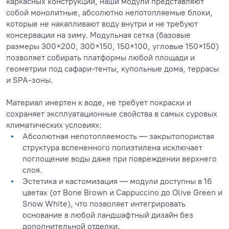
каркасных конструкций, наши модули представляют
собой монолитные, абсолютно непотопляемые блоки,
которые не накапливают воду внутри и не требуют
консервации на зиму. Модульная сетка (базовые
размеры 300×200, 300×150, 150×100, угловые 150×150)
позволяет собирать платформы любой площади и
геометрии под сафари-тенты, купольные дома, террасы
и SPA-зоны.
Материал инертен к воде, не требует покраски и
сохраняет эксплуатационные свойства в самых суровых
климатических условиях:
Абсолютная непотопляемость — закрытопористая
структура вспененного полиэтилена исключает
поглощение воды даже при повреждении верхнего
слоя.
Эстетика и кастомизация — модули доступны в 16
цветах (от Bone Brown и Cappuccino до Olive Green и
Snow White), что позволяет интегрировать
основание в любой ландшафтный дизайн без
дополнительной отделки.