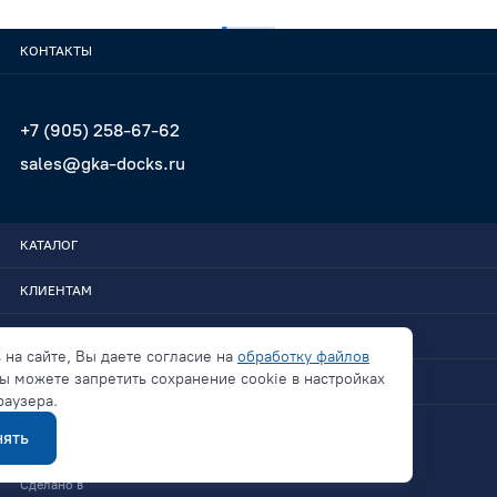
КОНТАКТЫ
+7 (905) 258-67-62
sales@gka-docks.ru
КАТАЛОГ
КЛИЕНТАМ
GKA-DOCKS
 на сайте, Вы даете согласие на
обработку файлов
ы можете запретить сохранение cookie в настройках
СВЯЗАТЬСЯ
раузера.
ять
Политика конфиденциальности
Сделано в