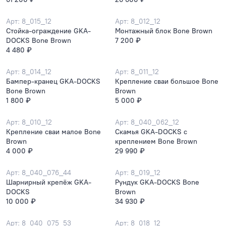
Арт: 8_015_12
Арт: 8_012_12
Стойка-ограждение GKA-
Монтажный блок Bone Brown
DOCKS Bone Brown
7 200 ₽
4 480 ₽
Арт: 8_014_12
Арт: 8_011_12
Бампер-кранец GKA-DOCKS
Крепление сваи большое Bone
Bone Brown
Brown
1 800 ₽
5 000 ₽
Арт: 8_010_12
Арт: 8_040_062_12
Крепление сваи малое Bone
Скамья GKA-DOCKS с
Brown
креплением Bone Brown
4 000 ₽
29 990 ₽
Арт: 8_040_076_44
Арт: 8_019_12
Шарнирный крепёж GKA-
Рундук GKA-DOCKS Bone
DOCKS
Brown
10 000 ₽
34 930 ₽
Арт: 8_040_075_53
Арт: 8_018_12