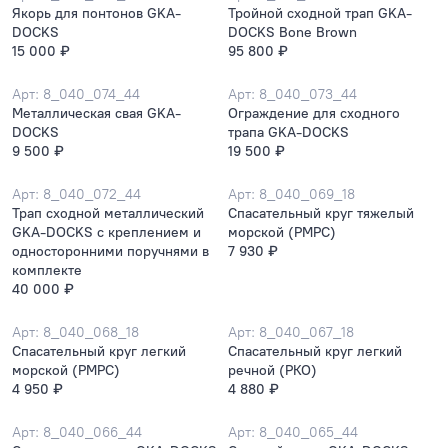
Якорь для понтонов GKA-
Тройной сходной трап GKA-
DOCKS
DOCKS Bone Brown
15 000 ₽
95 800 ₽
Арт: 8_040_074_44
Арт: 8_040_073_44
Металлическая свая GKA-
Ограждение для сходного
DOCKS
трапа GKA-DOCKS
9 500 ₽
19 500 ₽
Арт: 8_040_072_44
Арт: 8_040_069_18
Трап сходной металлический
Спасательный круг тяжелый
GKA-DOCKS с креплением и
морской (РМРС)
односторонними поручнями в
7 930 ₽
комплекте
40 000 ₽
Арт: 8_040_068_18
Арт: 8_040_067_18
Спасательный круг легкий
Спасательный круг легкий
морской (РМРС)
речной (РКО)
4 950 ₽
4 880 ₽
Арт: 8_040_066_44
Арт: 8_040_065_44