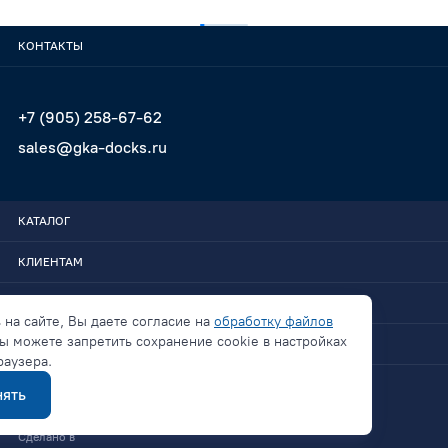
КОНТАКТЫ
+7 (905) 258-67-62
sales@gka-docks.ru
КАТАЛОГ
КЛИЕНТАМ
GKA-DOCKS
 на сайте, Вы даете согласие на
обработку файлов
ы можете запретить сохранение cookie в настройках
СВЯЗАТЬСЯ
раузера.
ять
Политика конфиденциальности
Сделано в