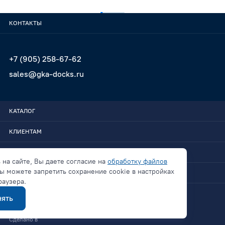
КОНТАКТЫ
+7 (905) 258-67-62
sales@gka-docks.ru
КАТАЛОГ
КЛИЕНТАМ
GKA-DOCKS
 на сайте, Вы даете согласие на
обработку файлов
ы можете запретить сохранение cookie в настройках
СВЯЗАТЬСЯ
раузера.
ять
Политика конфиденциальности
Сделано в