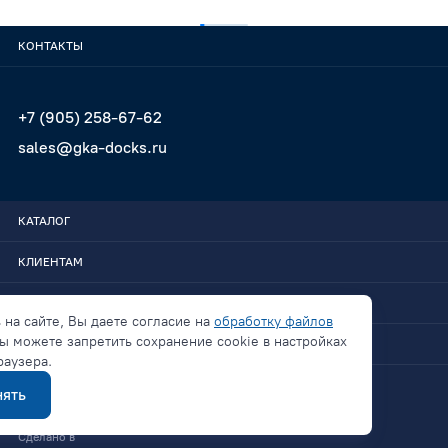
КОНТАКТЫ
+7 (905) 258-67-62
sales@gka-docks.ru
КАТАЛОГ
КЛИЕНТАМ
GKA-DOCKS
 на сайте, Вы даете согласие на
обработку файлов
ы можете запретить сохранение cookie в настройках
СВЯЗАТЬСЯ
раузера.
ять
Политика конфиденциальности
Сделано в