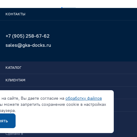
КОНТАКТЫ
+7 (905) 258-67-62
sales@gka-docks.ru
КАТАЛОГ
КЛИЕНТАМ
GKA-DOCKS
 на сайте, Вы даете согласие на
обработку файлов
ы можете запретить сохранение cookie в настройках
СВЯЗАТЬСЯ
раузера.
ять
Политика конфиденциальности
Сделано в