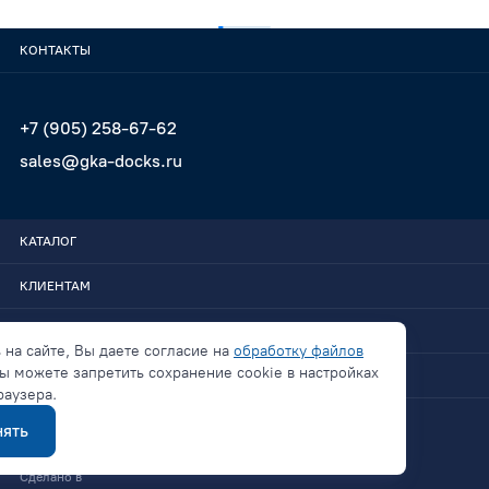
КОНТАКТЫ
+7 (905) 258-67-62
sales@gka-docks.ru
КАТАЛОГ
КЛИЕНТАМ
GKA-DOCKS
 на сайте, Вы даете согласие на
обработку файлов
ы можете запретить сохранение cookie в настройках
СВЯЗАТЬСЯ
раузера.
ять
Политика конфиденциальности
Сделано в