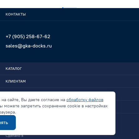
КОНТАКТЫ
+7 (905) 258-67-62
sales@gka-docks.ru
КАТАЛОГ
КЛИЕНТАМ
GKA-DOCKS
 на сайте, Вы даете согласие на
обработку файлов
ы можете запретить сохранение cookie в настройках
СВЯЗАТЬСЯ
раузера.
ять
Политика конфиденциальности
Сделано в