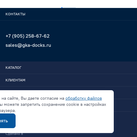
КОНТАКТЫ
+7 (905) 258-67-62
sales@gka-docks.ru
КАТАЛОГ
КЛИЕНТАМ
GKA-DOCKS
 на сайте, Вы даете согласие на
обработку файлов
ы можете запретить сохранение cookie в настройках
СВЯЗАТЬСЯ
раузера.
ять
Политика конфиденциальности
Сделано в