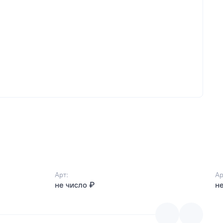
Арт:
Ар
не число ₽
не