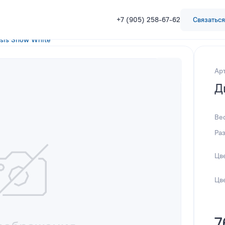
+7 (905) 258-67-62
Связаться
sis Snow White
Ар
Д
Ве
Ра
Цв
Цв
7