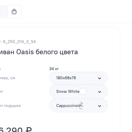
т: 9_250_014_3_54
иван Oasis белого цвета
с
34 кг
змер, см
180х68х76
ет
Snow White
ет подушек
Cappuccino
6 290 ₽