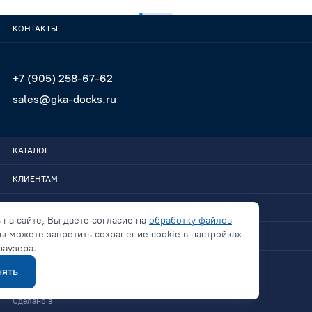
КОНТАКТЫ
+7 (905) 258-67-62
sales@gka-docks.ru
КАТАЛОГ
КЛИЕНТАМ
GKA-DOCKS
 на сайте, Вы даете согласие на
обработку файлов
ы можете запретить сохранение cookie в настройках
СВЯЗАТЬСЯ
раузера.
ять
Политика конфиденциальности
Сделано в