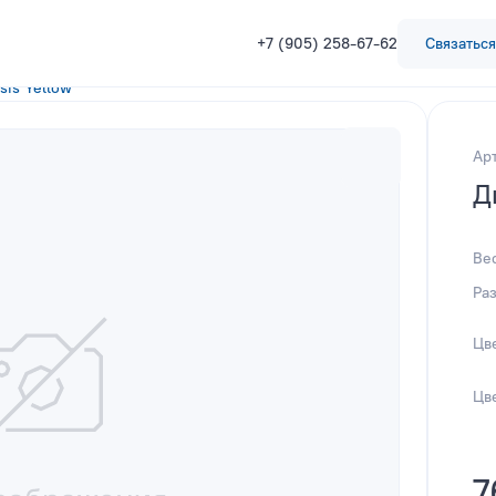
+7 (905) 258-67-62
Связаться
sis Yellow
Ар
Д
Ве
Ра
Цв
Цв
7