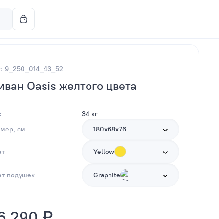
т: 9_250_014_43_52
иван Oasis желтого цвета
с
34 кг
змер, см
180х68х76
ет
Yellow
ет подушек
Graphite
6 290 ₽