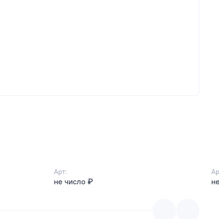
Арт:
Ар
не число ₽
не