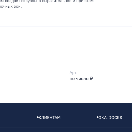
мм создаёт визуально выразительное и при этом
лочных зон.
Арт:
не число ₽
КЛИЕНТАМ
GKA-DOCKS