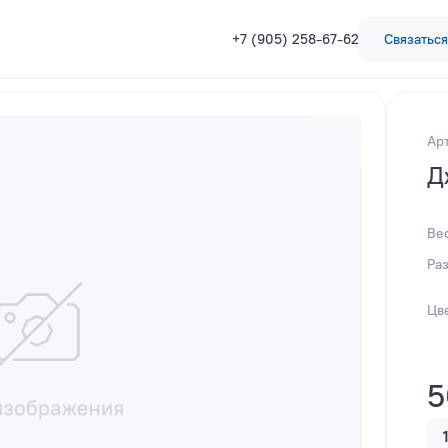
+7 (905) 258-67-62
Связаться
Ар
Д
Ве
Ра
Цв
5