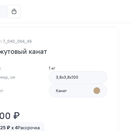
т: 7_040_064_49
жутовый канат
с
1 кг
змер, см
3,8х3,8х100
ет
Канат
00 ₽
125 ₽ x 4
Рассрочка