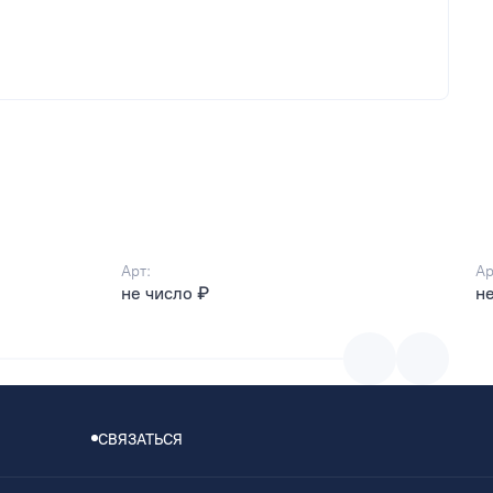
Арт:
Ар
не число ₽
не
СВЯЗАТЬСЯ