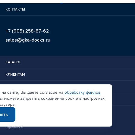
КОНТАКТЫ
+7 (905) 258-67-62
sales@gka-docks.ru
КАТАЛОГ
КЛИЕНТАМ
GKA-DOCKS
 на сайте, Вы даете согласие на
обработку файлов
ы можете запретить сохранение cookie в настройках
СВЯЗАТЬСЯ
раузера.
ять
Политика конфиденциальности
Сделано в