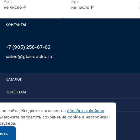
Арт:
Арт:
не число ₽
не число ₽
КОНТАКТЫ
+7 (905) 258-67-62
sales@gka-docks.ru
КАТАЛОГ
КЛИЕНТАМ
GKA-DOCKS
 на сайте, Вы даете согласие на
обработку файлов
ы можете запретить сохранение cookie в настройках
СВЯЗАТЬСЯ
раузера.
ять
Политика конфиденциальности