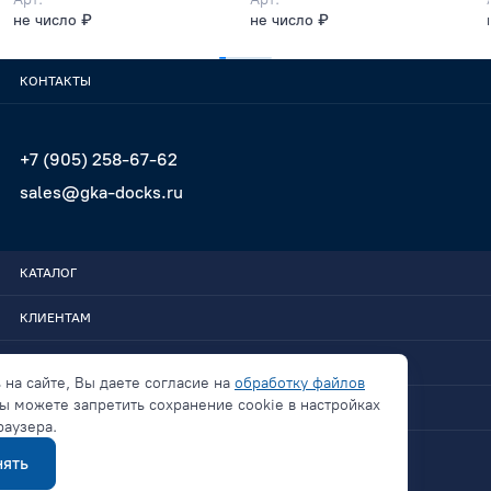
не число ₽
не число ₽
КОНТАКТЫ
+7 (905) 258-67-62
sales@gka-docks.ru
КАТАЛОГ
КЛИЕНТАМ
GKA-DOCKS
 на сайте, Вы даете согласие на
обработку файлов
ы можете запретить сохранение cookie в настройках
СВЯЗАТЬСЯ
раузера.
ять
Политика конфиденциальности