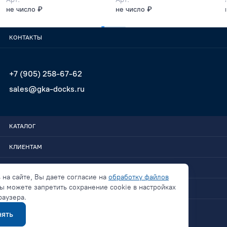
не число ₽
не число ₽
КОНТАКТЫ
+7 (905) 258-67-62
sales@gka-docks.ru
КАТАЛОГ
КЛИЕНТАМ
GKA-DOCKS
 на сайте, Вы даете согласие на
обработку файлов
ы можете запретить сохранение cookie в настройках
СВЯЗАТЬСЯ
раузера.
ять
Политика конфиденциальности