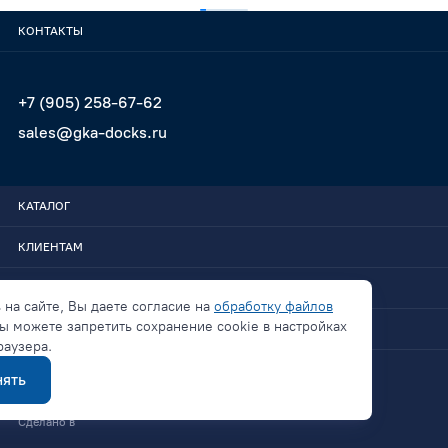
КОНТАКТЫ
+7 (905) 258-67-62
sales@gka-docks.ru
КАТАЛОГ
КЛИЕНТАМ
GKA-DOCKS
 на сайте, Вы даете согласие на
обработку файлов
ы можете запретить сохранение cookie в настройках
СВЯЗАТЬСЯ
раузера.
ять
Политика конфиденциальности
Сделано в