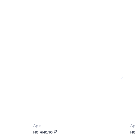
Арт:
Ар
не число ₽
не