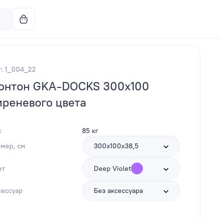
т: 1_004_22
онтон GKA-DOCKS 300x100
иреневого цвета
с
85 кг
змер, см
300х100х38,5
ет
Deep Violet
сессуар
Без аксессуара