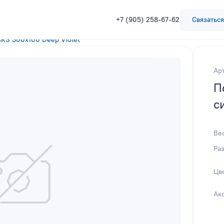
+7 (905) 258-67-62
Связаться
KS 300x100 Deep Violet
Ар
П
с
Ве
Ра
Цв
Ак