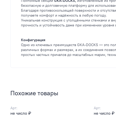
Понтонные секции
GKA-DOCKS,
изготовленные из проч
безопасную и долговечную платформу для использован
Благодаря противоскользящей поверхности и отсутств
получаете комфорт и надёжность в любую погоду.
Уникальная конструкция с утолщёнными стенками и в
прочность и устойчивость даже при изменении уровня 
Конфигурация
Одно из ключевых преимуществ GKA-DOCKS — это полн
различных формах и размерах, а их соединения позвол
простых частных причалов до масштабных марин, техн
Похожие товары
Арт:
Арт:
не число ₽
не число ₽