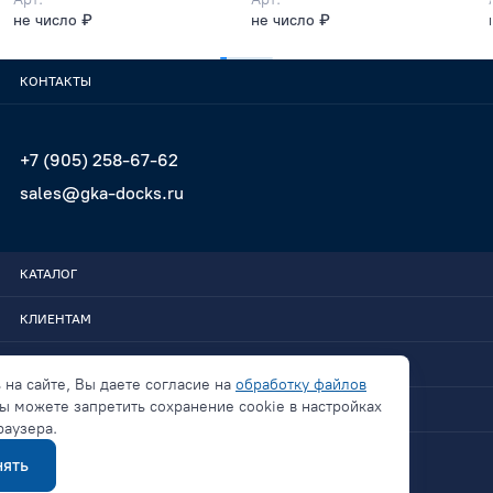
не число ₽
не число ₽
КОНТАКТЫ
+7 (905) 258-67-62
sales@gka-docks.ru
КАТАЛОГ
КЛИЕНТАМ
GKA-DOCKS
 на сайте, Вы даете согласие на
обработку файлов
ы можете запретить сохранение cookie в настройках
СВЯЗАТЬСЯ
раузера.
ять
Политика конфиденциальности