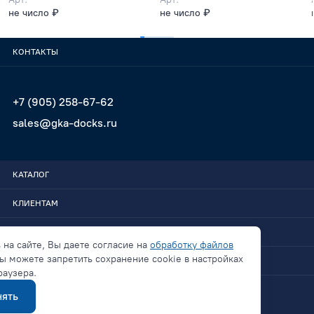
не число ₽
не число ₽
КОНТАКТЫ
+7 (905) 258-67-62
sales@gka-docks.ru
КАТАЛОГ
КЛИЕНТАМ
GKA-DOCKS
 на сайте, Вы даете согласие на
обработку файлов
ы можете запретить сохранение cookie в настройках
СВЯЗАТЬСЯ
раузера.
ять
Политика конфиденциальности