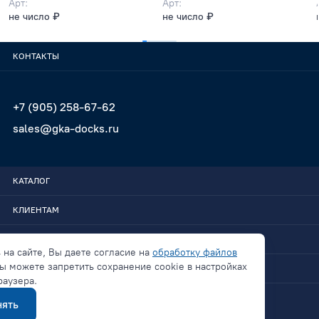
Арт:
Арт:
не число ₽
не число ₽
КОНТАКТЫ
+7 (905) 258-67-62
sales@gka-docks.ru
КАТАЛОГ
КЛИЕНТАМ
GKA-DOCKS
 на сайте, Вы даете согласие на
обработку файлов
ы можете запретить сохранение cookie в настройках
СВЯЗАТЬСЯ
раузера.
ять
Политика конфиденциальности