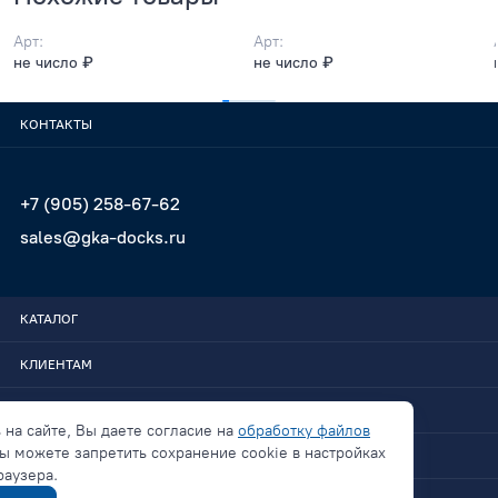
Арт:
Арт:
не число ₽
не число ₽
КОНТАКТЫ
+7 (905) 258-67-62
sales@gka-docks.ru
КАТАЛОГ
КЛИЕНТАМ
GKA-DOCKS
 на сайте, Вы даете согласие на
обработку файлов
ы можете запретить сохранение cookie в настройках
СВЯЗАТЬСЯ
раузера.