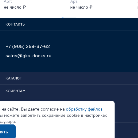
Арт:
Арт:
не число ₽
не число ₽
КОНТАКТЫ
+7 (905) 258-67-62
sales@gka-docks.ru
КАТАЛОГ
КЛИЕНТАМ
GKA-DOCKS
 на сайте, Вы даете согласие на
обработку файлов
ы можете запретить сохранение cookie в настройках
СВЯЗАТЬСЯ
раузера.
ять
Политика конфиденциальности