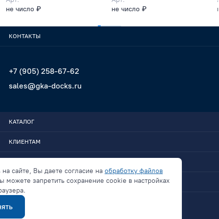
не число ₽
не число ₽
КОНТАКТЫ
+7 (905) 258-67-62
sales@gka-docks.ru
КАТАЛОГ
КЛИЕНТАМ
GKA-DOCKS
 на сайте, Вы даете согласие на
обработку файлов
ы можете запретить сохранение cookie в настройках
СВЯЗАТЬСЯ
раузера.
ять
Политика конфиденциальности