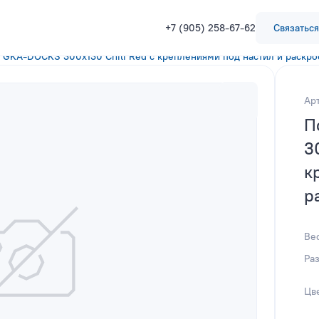
+7 (905) 258-67-62
Связаться
 GKA-DOCKS 300x130 Chili Red с креплениями под настил и раскр
Ар
П
3
к
р
Ве
Ра
Цв