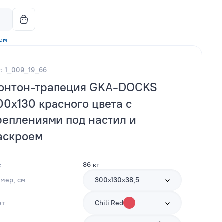
оем
т: 1_009_19_66
онтон-трапеция GKA-DOCKS
00x130 красного цвета с
реплениями под настил и
аскроем
с
86 кг
змер, см
300х130х38,5
ет
Chili Red