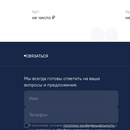
Арт:
Ар
не число ₽
не
СВЯЗАТЬСЯ
Мы всегда готовы ответить на ваши
вопросы и предложения.
Я принимаю условия
политики конфиденциальности
и
даю
согласие на обработку персональных данных