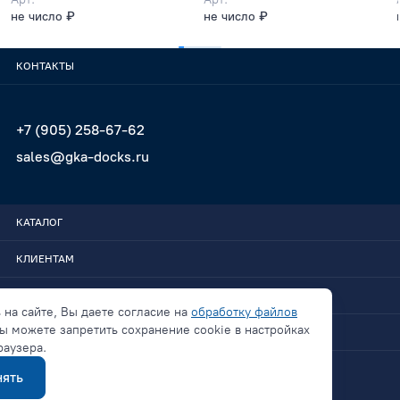
не число ₽
не число ₽
КОНТАКТЫ
+7 (905) 258-67-62
sales@gka-docks.ru
КАТАЛОГ
КЛИЕНТАМ
GKA-DOCKS
 на сайте, Вы даете согласие на
обработку файлов
ы можете запретить сохранение cookie в настройках
СВЯЗАТЬСЯ
раузера.
ять
Политика конфиденциальности