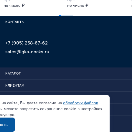
не число ₽
не число ₽
КОНТАКТЫ
+7 (905) 258-67-62
sales@gka-docks.ru
КАТАЛОГ
КЛИЕНТАМ
GKA-DOCKS
 на сайте, Вы даете согласие на
обработку файлов
ы можете запретить сохранение cookie в настройках
СВЯЗАТЬСЯ
раузера.
ять
Политика конфиденциальности