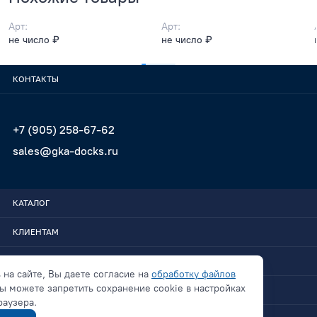
Арт:
Арт:
не число ₽
не число ₽
КОНТАКТЫ
+7 (905) 258-67-62
sales@gka-docks.ru
КАТАЛОГ
КЛИЕНТАМ
GKA-DOCKS
 на сайте, Вы даете согласие на
обработку файлов
ы можете запретить сохранение cookie в настройках
СВЯЗАТЬСЯ
раузера.