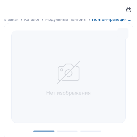
Главная
Каталог
Модульные понтоны
Понтон-трапеция GKA-DOCKS 300x130 Deep Violet с настилом из лиственницы