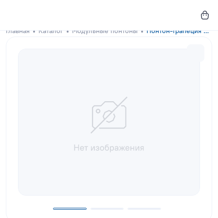
Главная
Каталог
Модульные понтоны
Понтон-трапеция GKA-DOCKS 300x130 Olive green с настилом из сосны