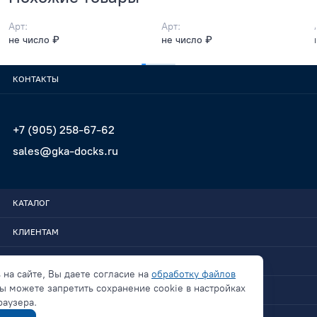
Арт:
Арт:
не число ₽
не число ₽
КОНТАКТЫ
+7 (905) 258-67-62
sales@gka-docks.ru
КАТАЛОГ
КЛИЕНТАМ
GKA-DOCKS
 на сайте, Вы даете согласие на
обработку файлов
ы можете запретить сохранение cookie в настройках
СВЯЗАТЬСЯ
раузера.