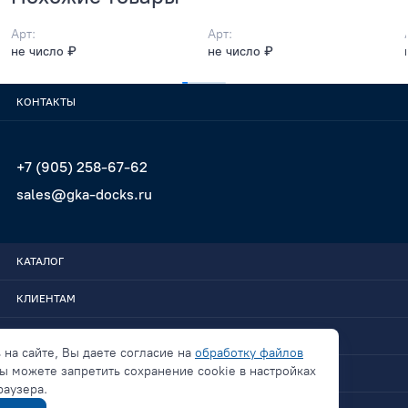
Арт:
Арт:
не число ₽
не число ₽
КОНТАКТЫ
+7 (905) 258-67-62
sales@gka-docks.ru
КАТАЛОГ
КЛИЕНТАМ
GKA-DOCKS
 на сайте, Вы даете согласие на
обработку файлов
ы можете запретить сохранение cookie в настройках
СВЯЗАТЬСЯ
раузера.