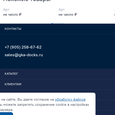
Арт:
Арт:
не число ₽
не число ₽
КОНТАКТЫ
+7 (905) 258-67-62
sales@gka-docks.ru
КАТАЛОГ
КЛИЕНТАМ
GKA-DOCKS
 на сайте, Вы даете согласие на
обработку файлов
ы можете запретить сохранение cookie в настройках
СВЯЗАТЬСЯ
раузера.