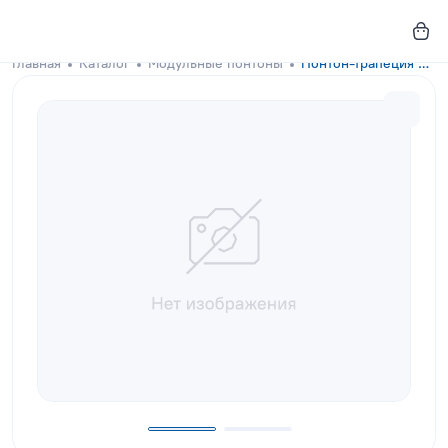
Главная
Каталог
Модульные понтоны
Понтон-трапеция GKA-DOCKS 300x130 Snow White с креплениями под настил и раскроем