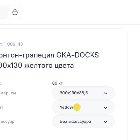
т: 1_009_43
онтон-трапеция GKA-DOCKS
00x130 желтого цвета
с
86 кг
змер, см
300х130х38,5
ет
Yellow
сессуар
Без аксессуара