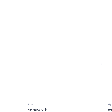
Арт:
Ар
не число ₽
не