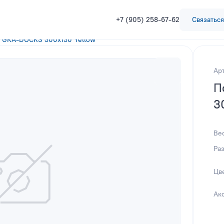
+7 (905) 258-67-62
Связаться
я GKA-DOCKS 300x130 Yellow
Ар
П
3
Ве
Ра
Цв
Ак