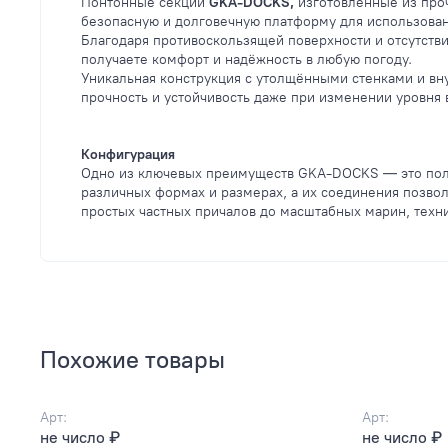
Понтонные секции
GKA-DOCKS,
изготовленные из проч
безопасную и долговечную платформу для использован
Благодаря противоскользящей поверхности и отсутств
получаете комфорт и надёжность в любую погоду.
Уникальная конструкция с утолщёнными стенками и в
прочность и устойчивость даже при изменении уровня 
Конфигурация
Одно из ключевых преимуществ GKA-DOCKS — это полн
различных формах и размерах, а их соединения позвол
простых частных причалов до масштабных марин, техн
Похожие товары
Арт:
Арт:
не число ₽
не число ₽