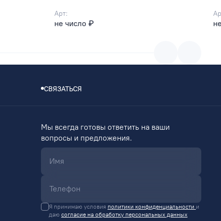
Арт:
Ар
не число ₽
не
СВЯЗАТЬСЯ
Мы всегда готовы ответить на ваши
вопросы и предложения.
Я принимаю условия
политики конфиденциальности
и
даю
согласие на обработку персональных данных