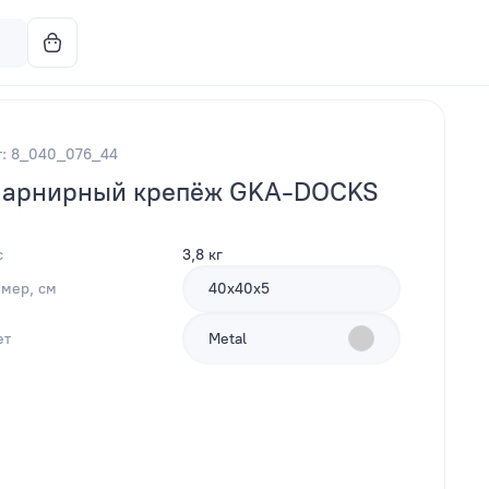
т: 8_040_076_44
арнирный крепёж GKA-DOCKS
с
3,8 кг
змер, см
40х40х5
ет
Metal