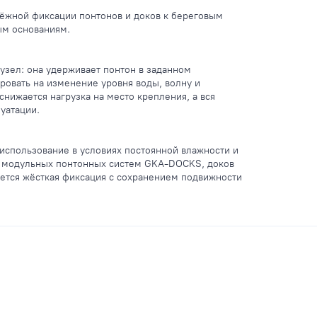
ёжной фиксации понтонов и доков к береговым
ым основаниям.
узел: она удерживает понтон в заданном
ровать на изменение уровня воды, волну и
нижается нагрузка на место крепления, а вся
уатации.
использование в условиях постоянной влажности и
жа модульных понтонных систем GKA-DOCKS, доков
уется жёсткая фиксация с сохранением подвижности