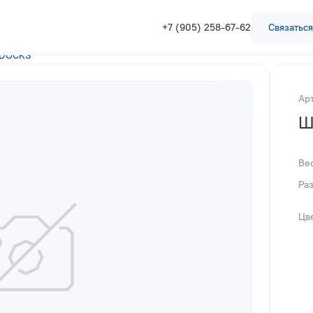
+7 (905) 258-67-62
Связаться
-DOCKS
Ар
Ш
Ве
Ра
Цв