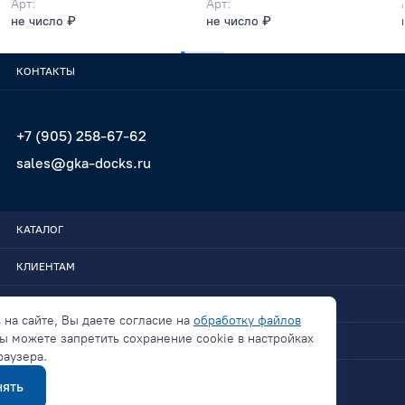
Арт:
Арт:
не число ₽
не число ₽
КОНТАКТЫ
+7 (905) 258-67-62
sales@gka-docks.ru
КАТАЛОГ
КЛИЕНТАМ
GKA-DOCKS
 на сайте, Вы даете согласие на
обработку файлов
ы можете запретить сохранение cookie в настройках
СВЯЗАТЬСЯ
раузера.
ять
Политика конфиденциальности