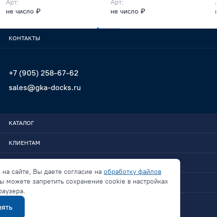
Арт:
Арт:
не число ₽
не число ₽
КОНТАКТЫ
+7 (905) 258-67-62
sales@gka-docks.ru
КАТАЛОГ
КЛИЕНТАМ
GKA-DOCKS
 на сайте, Вы даете согласие на
обработку файлов
ы можете запретить сохранение cookie в настройках
СВЯЗАТЬСЯ
раузера.
ять
Политика конфиденциальности