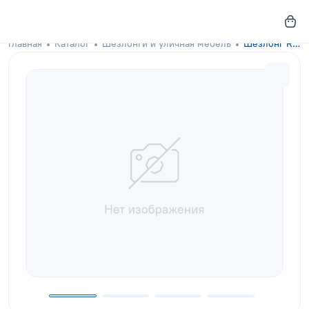
Главная
Каталог
Шезлонги и уличная мебель
Шезлонг Riviera Orange с аксессуаром кофейного цвета