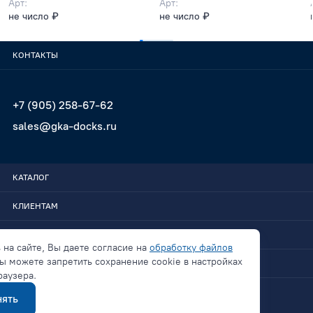
Арт:
Арт:
не число ₽
не число ₽
КОНТАКТЫ
+7 (905) 258-67-62
sales@gka-docks.ru
КАТАЛОГ
КЛИЕНТАМ
GKA-DOCKS
 на сайте, Вы даете согласие на
обработку файлов
ы можете запретить сохранение cookie в настройках
СВЯЗАТЬСЯ
раузера.
ять
Политика конфиденциальности