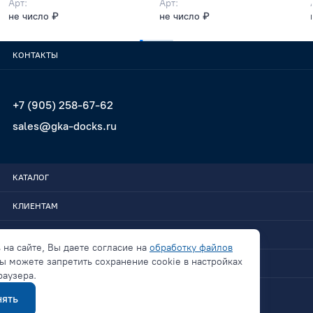
Арт:
Арт:
не число ₽
не число ₽
КОНТАКТЫ
+7 (905) 258-67-62
sales@gka-docks.ru
КАТАЛОГ
КЛИЕНТАМ
GKA-DOCKS
 на сайте, Вы даете согласие на
обработку файлов
ы можете запретить сохранение cookie в настройках
СВЯЗАТЬСЯ
раузера.
ять
Политика конфиденциальности