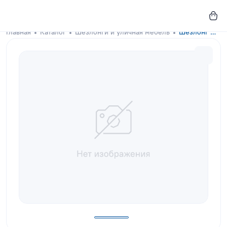
Главная
Каталог
Шезлонги и уличная мебель
Шезлонг Wave Terracotta