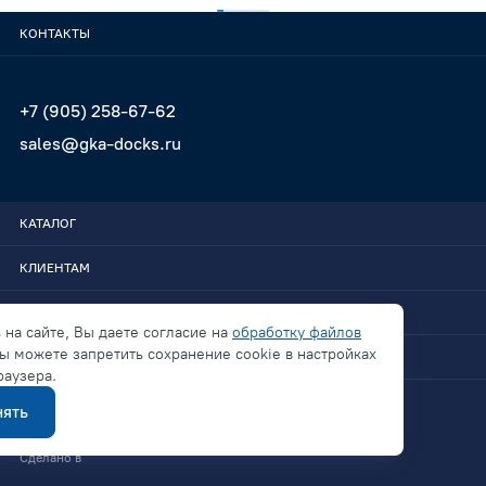
КОНТАКТЫ
+7 (905) 258-67-62
sales@gka-docks.ru
КАТАЛОГ
КЛИЕНТАМ
GKA-DOCKS
 на сайте, Вы даете согласие на
обработку файлов
ы можете запретить сохранение cookie в настройках
СВЯЗАТЬСЯ
раузера.
ять
Политика конфиденциальности
Сделано в