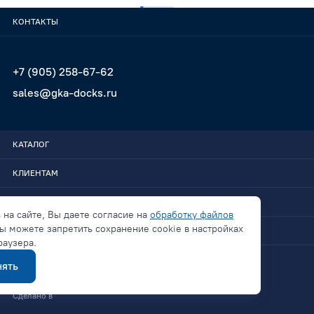
КОНТАКТЫ
+7 (905) 258-67-62
sales@gka-docks.ru
КАТАЛОГ
КЛИЕНТАМ
GKA-DOCKS
 на сайте, Вы даете согласие на
обработку файлов
ы можете запретить сохранение cookie в настройках
СВЯЗАТЬСЯ
раузера.
ять
Политика конфиденциальности
Сделано в