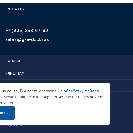
КОНТАКТЫ
+7 (905) 258-67-62
sales@gka-docks.ru
КАТАЛОГ
КЛИЕНТАМ
GKA-DOCKS
 на сайте, Вы даете согласие на
обработку файлов
ы можете запретить сохранение cookie в настройках
СВЯЗАТЬСЯ
раузера.
ять
Политика конфиденциальности
Сделано в