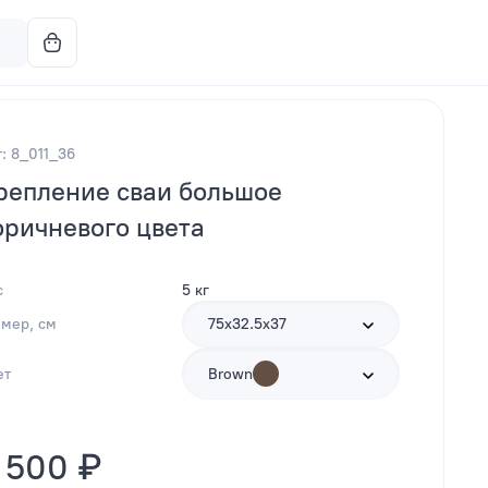
: 8_011_36
репление сваи большое
оричневого цвета
с
5 кг
змер, см
75х32.5х37
ет
Brown
 500 ₽