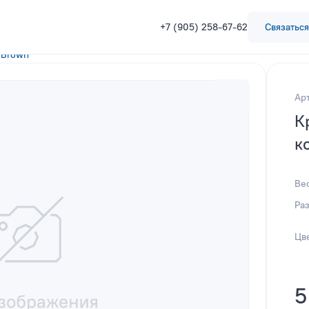
+7 (905) 258-67-62
Связаться
 Brown
Арт
К
к
Ве
Ра
Цв
5