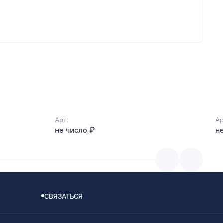
Арт:
Ар
не число ₽
не
СВЯЗАТЬСЯ