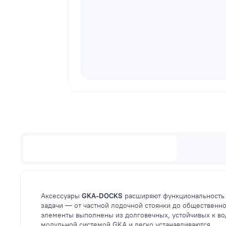
Описание
Аксессуары
GKA-DOCKS
расширяют функциональность 
задачи — от частной лодочной стоянки до общественн
элементы выполнены из долговечных, устойчивых к во
модульной системой GKA и легко устанавливаются.