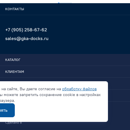
КОНТАКТЫ
+7 (905) 258-67-62
sales@gka-docks.ru
КАТАЛОГ
КЛИЕНТАМ
GKA-DOCKS
 на сайте, Вы даете согласие на
обработку файлов
ы можете запретить сохранение cookie в настройках
СВЯЗАТЬСЯ
раузера.
ять
Политика конфиденциальности
Сделано в