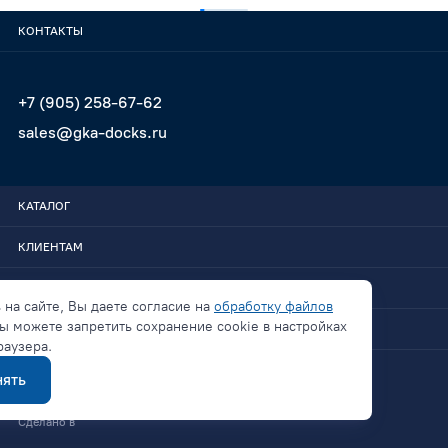
КОНТАКТЫ
+7 (905) 258-67-62
sales@gka-docks.ru
КАТАЛОГ
КЛИЕНТАМ
GKA-DOCKS
 на сайте, Вы даете согласие на
обработку файлов
ы можете запретить сохранение cookie в настройках
СВЯЗАТЬСЯ
раузера.
ять
Политика конфиденциальности
Сделано в