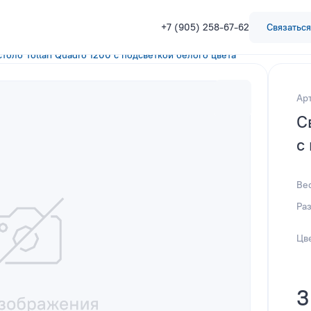
+7 (905) 258-67-62
Связаться
столб Tollan Quadro 1200 с подсветкой белого цвета
Ар
С
с
Ве
Ра
Цв
3