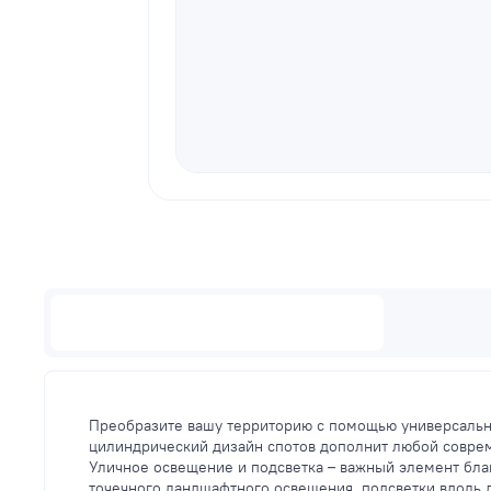
Описание
Преобразите вашу территорию с помощью универсальны
цилиндрический дизайн спотов дополнит любой совре
Уличное освещение и подсветка – важный элемент благ
точечного ландшафтного освещения, подсветки вдоль 