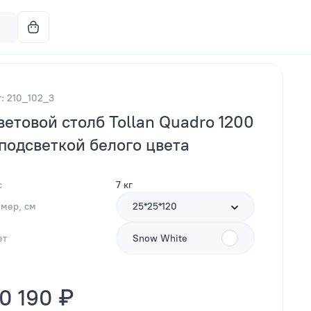
т: 210_102_3
ветовой столб Tollan Quadro 1200
 подсветкой белого цвета
с
7 кг
змер, см
25*25*120
ет
Snow White
0 190 ₽