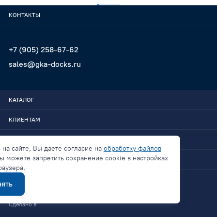
КОНТАКТЫ
+7 (905) 258-67-62
sales@gka-docks.ru
КАТАЛОГ
КЛИЕНТАМ
GKA-DOCKS
 на сайте, Вы даете согласие на
обработку файлов
ы можете запретить сохранение cookie в настройках
СВЯЗАТЬСЯ
раузера.
ять
Политика конфиденциальности
Сделано в