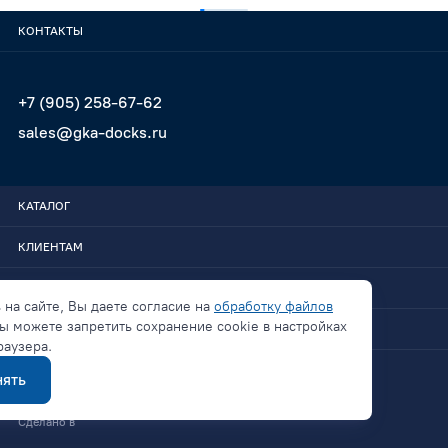
КОНТАКТЫ
+7 (905) 258-67-62
sales@gka-docks.ru
КАТАЛОГ
КЛИЕНТАМ
GKA-DOCKS
 на сайте, Вы даете согласие на
обработку файлов
ы можете запретить сохранение cookie в настройках
СВЯЗАТЬСЯ
раузера.
ять
Политика конфиденциальности
Сделано в